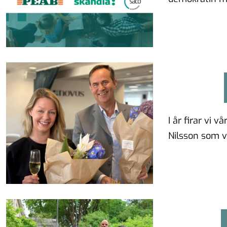
fler menar …
I år firar vi 
Nilsson som v