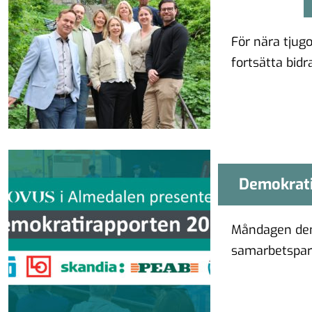
För nära tjugo
fortsätta bid
befolkningens
Demokrati
Demokrat
Måndagen den
samarbetspart
av hur svensk