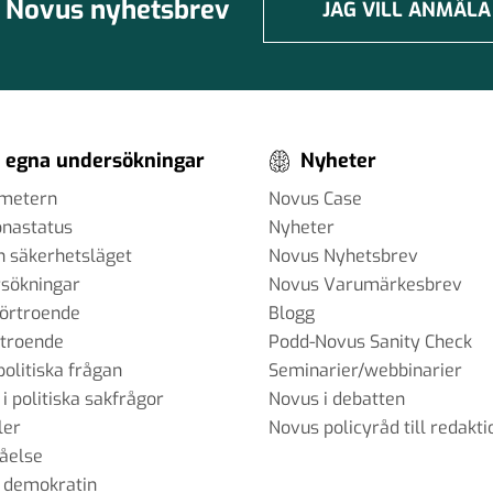
Novus nyhetsbrev
JAG VILL ANMÄLA
 egna undersökningar
Nyheter
ometern
Novus Case
onastatus
Nyheter
h säkerhetsläget
Novus Nyhetsbrev
sökningar
Novus Varumärkesbrev
förtroende
Blogg
rtroende
Podd-Novus Sanity Check
politiska frågan
Seminarier/webbinarier
 i politiska sakfrågor
Novus i debatten
ler
Novus policyråd till redakti
tåelse
 demokratin