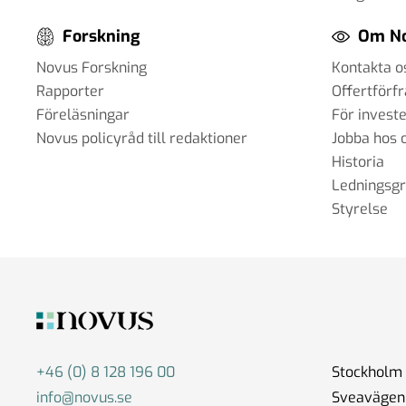
Forskning
Om N
Novus Forskning
Kontakta o
Rapporter
Offertförf
Föreläsningar
För invest
Novus policyråd till redaktioner
Jobba hos 
Historia
Ledningsg
Styrelse
+46 (0) 8 128 196 00
Stockholm
info@novus.se
Sveavägen 