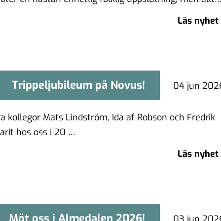
Läs nyhet
Trippeljubileum på Novus!
Trippeljubileum på Novus!
04 jun 202
våra kollegor Mats Lindström, Ida af Robson och Fredrik
arit hos oss i 20 …
Läs nyhet
Möt oss i Almedalen 2026!
Möt oss i Almedalen 2026!
03 jun 202