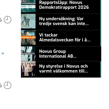
Rapportsläpp: Novus
Demokratirapport 2026
#457a7b
Ny undersökning: Var
6
tredje svensk kan inte
#457a7b
nämna en levande
konstnär
Vi tackar
Almedalsveckan för i år!
#457a7b
Novus Group
International AB
appoints Ana
Serafimovska as new
Ny styrelse i Novus och
CEO
varmt välkommen till
#457a7b
Carl Piva
6