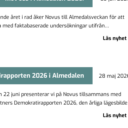
nde året i rad åker Novus till Almedalsveckan för att
ra med faktabaserade undersökningar utifrån
 perspektiv, …
Läs nyhet
rapporten 2026 i Almedalen
irapporten 2026 i Almedalen
28 maj 202
 22 juni presenterar vi på Novus tillsammans med
ners Demokratirapporten 2026, den årliga lägesbild
a folket …
Läs nyhet