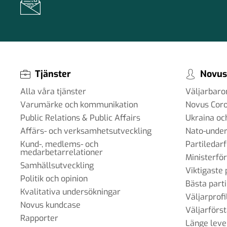
Tjänster
Novus
Alla våra tjänster
Väljarbar
Varumärke och kommunikation
Novus Cor
Public Relations & Public Affairs
Ukraina oc
Affärs- och verksamhetsutveckling
Nato-under
Kund-, medlems- och
Partiledar
medarbetarrelationer
Ministerfö
Samhällsutveckling
Viktigaste 
Politik och opinion
Bästa parti
Kvalitativa undersökningar
Väljarprofi
Novus kundcase
Väljarförs
Rapporter
Länge leve