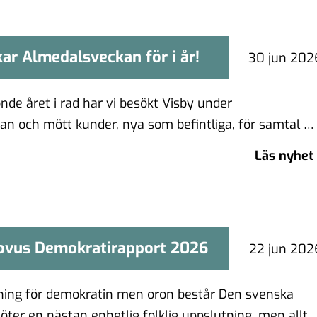
kar Almedalsveckan för i år!
ckar Almedalsveckan för i år!
30 jun 202
nde året i rad har vi besökt Visby under
n och mött kunder, nya som befintliga, för samtal …
Läs nyhet
ovus Demokratirapport 2026
 Novus Demokratirapport 2026
22 jun 202
ning för demokratin men oron består Den svenska
ter en nästan enhetlig folklig uppslutning, men allt