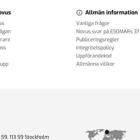
ovus
Allmän information
ss
Vanliga frågor
rågan
Novus svar på ESOMARs 37
erare
Publiceringsregler
oss
Integritetspolicy
Uppförandekod
rupp
Allmänna villkor
59, 113 59 Stockholm