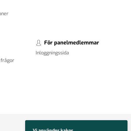
oner
För panelmedlemmar
Inloggningssida
 frågor
Vi använder kakor