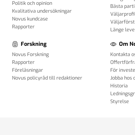
Politik och opinion
Bästa parti
Kvalitativa undersökningar
Väljarprofi
Novus kundcase
Väljarförs
Rapporter
Länge leve
Forskning
Om N
Novus Forskning
Kontakta o
Rapporter
Offertförf
Föreläsningar
För invest
Novus policyråd till redaktioner
Jobba hos 
Historia
Ledningsg
Styrelse