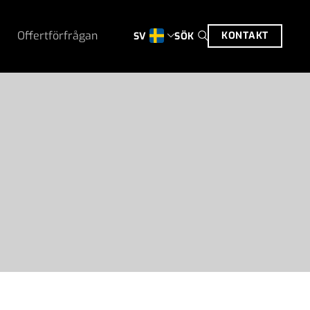
Offertförfrågan
KONTAKT
SÖK
SV