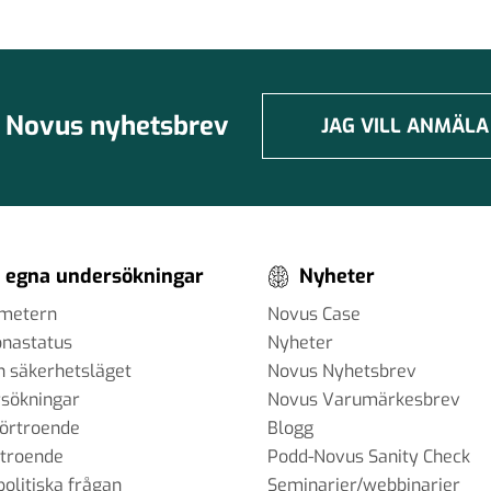
Novus nyhetsbrev
JAG VILL ANMÄLA
 egna undersökningar
Nyheter
ometern
Novus Case
onastatus
Nyheter
h säkerhetsläget
Novus Nyhetsbrev
sökningar
Novus Varumärkesbrev
förtroende
Blogg
rtroende
Podd-Novus Sanity Check
politiska frågan
Seminarier/webbinarier