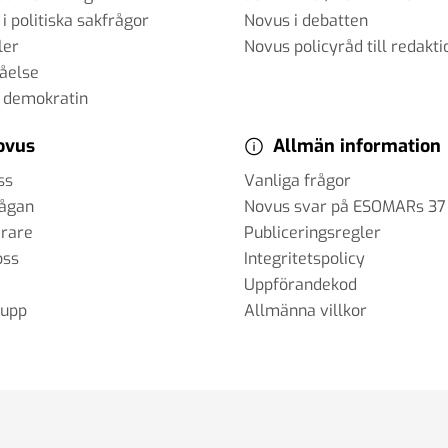
 i politiska sakfrågor
Novus i debatten
ler
Novus policyråd till redakti
tåelse
 demokratin
ovus
Allmän information
ss
Vanliga frågor
rågan
Novus svar på ESOMARs 37
erare
Publiceringsregler
oss
Integritetspolicy
Uppförandekod
rupp
Allmänna villkor