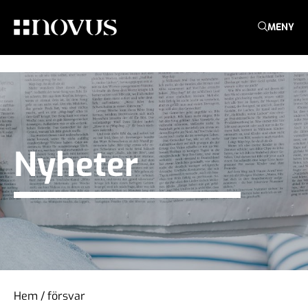
MENY
Nyheter
Hem
/
försvar