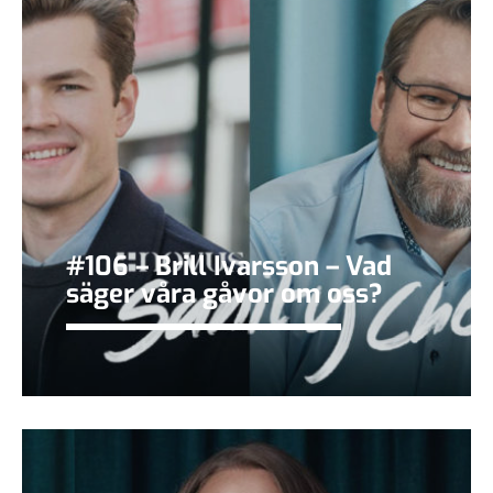
#106 – Brill Ivarsson – Vad
säger våra gåvor om oss?