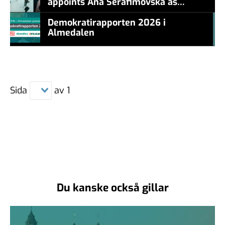
appoints Ana Serafimovska as
new CEO
Demokratirapporten 2026 i
Almedalen
#457a7b
Sida
av
1
Du kanske också gillar