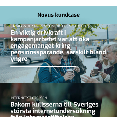
Novus kundcase
SÅ SKAPADE SPP PENSIONENS EGEN STUDENT
En viktig drivkraft i
kampanjarbetet var att öka
engagemanget kring
pensionssparande, särskilt bland
yngre
INTERNETSTIFTELSEN
Bakom kulisserna till Sveriges
största internetundersökning