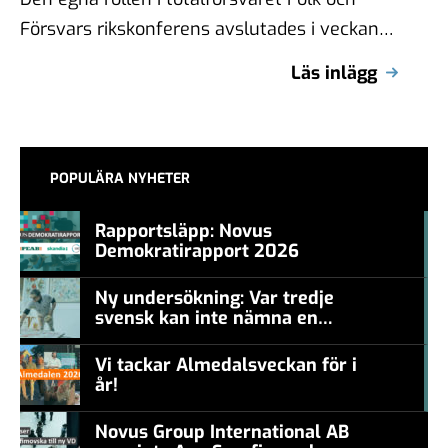
Försvars rikskonferens avslutades i veckan
och det har varit mycket mediebevakning
Läs inlägg
kring konferensen. …
POPULÄRA NYHETER
Rapportsläpp: Novus
Demokratirapport 2026
#457a7b
Ny undersökning: Var tredje
svensk kan inte nämna en
#457a7b
levande konstnär
Vi tackar Almedalsveckan för i
år!
#457a7b
Novus Group International AB