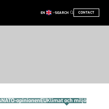
CONTACT
SEARCH
EN
s
NATO-opinionen
EU
Klimat och miljö