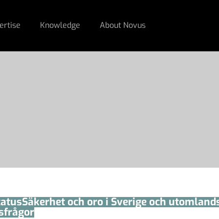
ertise
Knowledge
About Novus
tatus
Säkerhet och oro i Sverige och utomland
sfrågor