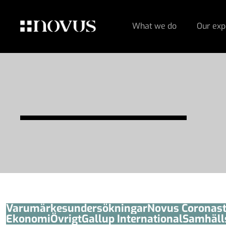
What we do
Our exp
Varumärkesundersökningar
Novus Coronas
Ekonomi
Övrigt
Gallup International
Samhäll