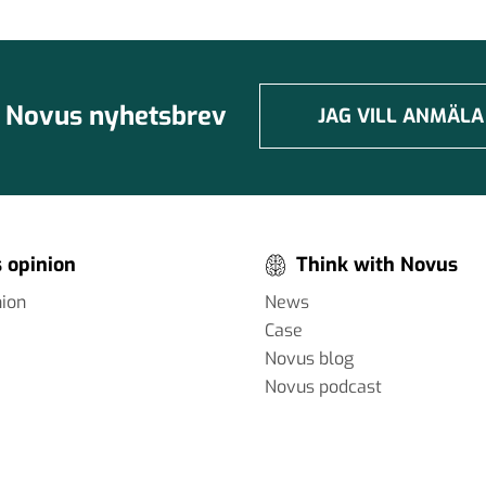
Novus nyhetsbrev
JAG VILL ANMÄLA
 opinion
Think with Novus
nion
News
Case
Novus blog
Novus podcast