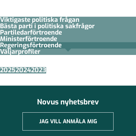
Viktigaste politiska frågan
Bästa parti i politiska sakfrågor
Partiledar­förtroende
Minister­­förtroende
Regerings­förtroende
Väljarprofiler
2025
2024
2023
Novus nyhetsbrev
JAG VILL ANMÄLA MIG