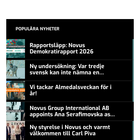
POPULÄRA NYHETER
Rapportsläpp: Novus
Demokratirapport 2026
#457a7b
Ny undersökning: Var tredje
svensk kan inte nämna en
#457a7b
levande konstnär
Vi tackar Almedalsveckan för i
år!
#457a7b
Novus Group International AB
appoints Ana Serafimovska as
new CEO
Ny styrelse i Novus och varmt
välkommen till Carl Piva
#457a7b